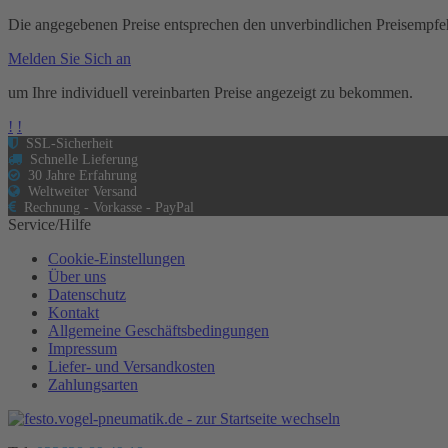
Die angegebenen Preise entsprechen den unverbindlichen Preisempfeh
Melden Sie Sich an
um Ihre individuell vereinbarten Preise angezeigt zu bekommen.
!
!
SSL-Sicherheit
Schnelle Lieferung
30 Jahre Erfahrung
Weltweiter Versand
Rechnung - Vorkasse - PayPal
Service/Hilfe
Cookie-Einstellungen
Über uns
Datenschutz
Kontakt
Allgemeine Geschäftsbedingungen
Impressum
Liefer- und Versandkosten
Zahlungsarten