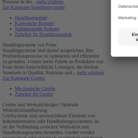
Prozesse in der...
mehr erfahren
Zur Kategorie Handlingsysteme
Handlingmodule
Kartesische Roboter
Stabkinematik Roboter
Zubehör für Handlingmodule
Handlingsysteme von Festo
Handlingsysteme sind darauf ausgerichtet, Ihre
Produktionsprozesse zu optimieren und effizienter
zu gestalten. Unsere breite Palette an Produkten von
Festo bietet fortschrittliche Lösungen, die höchste
Standards in Qualität, Präzision und...
mehr erfahren
Zur Kategorie Greifer
Mechanische Greifer
Zubehör für Greifer
Greifer und Werkstückträger: Optimale
Werkstückhandhabung
Greifsysteme sind unverzichtbare Elemente von
Industrierobotern oder Handhabungssystemen, da
sie die Verbindung zwischen Werkstück und
Handhabungssystem herstellen. Greifer werden
pneumatisch oder elektrisch angetrieben und dienen