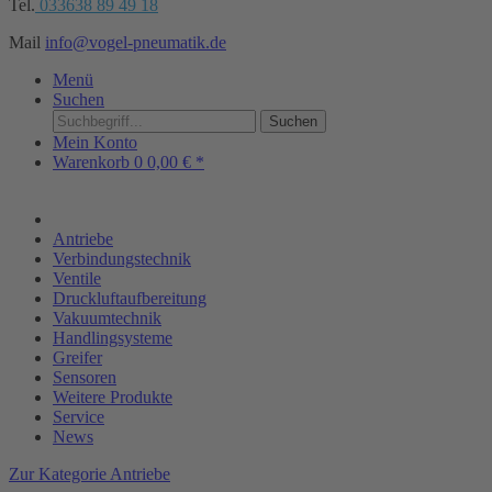
Tel.
033638 89 49 18
Mail
info@vogel-pneumatik.de
Menü
Suchen
Suchen
Mein Konto
Warenkorb
0
0,00 € *
Antriebe
Verbindungstechnik
Ventile
Druckluftaufbereitung
Vakuumtechnik
Handlingsysteme
Greifer
Sensoren
Weitere Produkte
Service
News
Zur Kategorie Antriebe