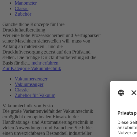
Manometer
Classic
Zubehör
Ganzheitliche Konzepte für Ihre
Druckluftaufbereitung
Wer eine hohe Prozesssicherheit und Verfügbarkeit
seiner Maschinen sicherstellen will, muss von
Anfang an mitdenken - und die
Druckluftversorgung zuerst auf den Prüfstand
stellen. Die richtige Druckluftaufbereitung ist die
Basis für die...
mehr erfahren
Zur Kategorie Vakuumtechnik
Vakuumerzeuger
Vakuumsauger
Classic
Zubehör für Vakuum
Vakuumtechnik von Festo
Die große Variantenvielfalt der Vakuumtechnik
ermöglicht den optimalen Einsatz in der
Handhabungs- und Automatisierungstechnik in
vielen Anwendungen und Branchen: Sie bildet
einen unverzichtbaren Bestandteil industrieller