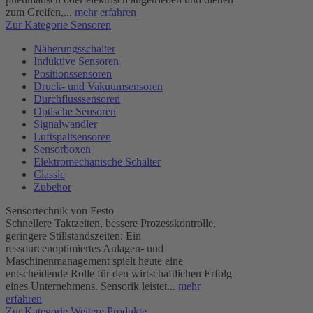
zum Greifen,...
mehr erfahren
Zur Kategorie Sensoren
Näherungsschalter
Induktive Sensoren
Positionssensoren
Druck- und Vakuumsensoren
Durchflusssensoren
Optische Sensoren
Signalwandler
Luftspaltsensoren
Sensorboxen
Elektromechanische Schalter
Classic
Zubehör
Sensortechnik von Festo
Schnellere Taktzeiten, bessere Prozesskontrolle,
geringere Stillstandszeiten: Ein
ressourcenoptimiertes Anlagen- und
Maschinenmanagement spielt heute eine
entscheidende Rolle für den wirtschaftlichen Erfolg
eines Unternehmens. Sensorik leistet...
mehr
erfahren
Zur Kategorie Weitere Produkte