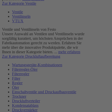
Zur Kategorie Ventile
Ventile
Ventilinseln
VTUX
Ventile und Ventilinseln von Festo
Unsere Auswahl an Ventilen und Ventilinseln wurde
sorgfältig kuratiert, um höchsten Ansprüchen in der
Fabrikautomation gerecht zu werden. Erfahren Sie
mehr über die innovative Produktpalette, die wir
Ihnen in dieser Kategorie bieten. ...
mehr erfahren
Zur Kategorie Druckluftaufbereitung
Wartungsgeräte-Kombinationen
Filterregler-Öler
Filterregler
Filter
Regler
Öler
Einschaltventile und Druckaufbauventile
Trockner
Druckluftverteiler
Kondensatablass
Druckverstärker