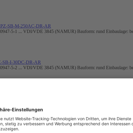
DAPZ-SB-M-250AC-DR-AR
60947-5-1 ... VDI/VDE 3845 (NAMUR) Bauform: rund Einbaulage: belie
PZ-SB-I-30DC-DR-AR
60947-5-2 ... VDI/VDE 3845 (NAMUR) Bauform: rund Einbaulage: belieb
-CA1-BB270-1-A-TP20
ung: RCM Mark ... c UL us - Recognized (OL) CE-Zeichen (siehe Ko