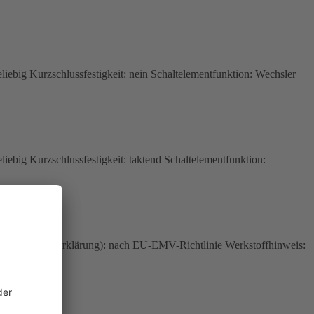
big Kurzschlussfestigkeit: nein Schaltelementfunktion: Wechsler
ig Kurzschlussfestigkeit: taktend Schaltelementfunktion:
nformitätserklärung): nach EU-EMV-Richtlinie Werkstoffhinweis: