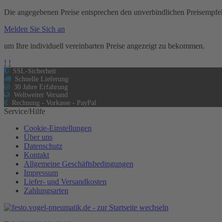
Die angegebenen Preise entsprechen den unverbindlichen Preisempfeh
Melden Sie Sich an
um Ihre individuell vereinbarten Preise angezeigt zu bekommen.
!
!
SSL-Sicherheit
Schnelle Lieferung
30 Jahre Erfahrung
Weltweiter Versand
Rechnung - Vorkasse - PayPal
Service/Hilfe
Cookie-Einstellungen
Über uns
Datenschutz
Kontakt
Allgemeine Geschäftsbedingungen
Impressum
Liefer- und Versandkosten
Zahlungsarten