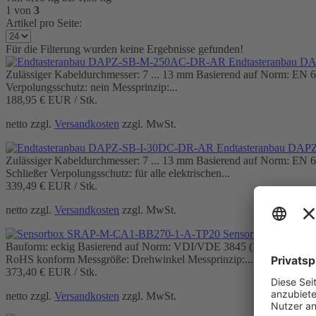
1
von
3
Artikel pro Seite:
Für die Filterung wurden keine Ergebnisse gefunden!
Endtasteranbau 
Zulässiger Kabeldurchmesser: 7 ... 13 mm Basierend auf Norm: EN 
Verpolungsschutz: nein Messprinzip:...
188,95 €
EUR / Stk.
netto zzgl.
Versandkosten
zzgl. MwSt.
Endtasteranbau DA
Zulässiger Kabeldurchmesser: 7 ... 13 mm Basierend auf Norm: EN 
Schließer Verpolungsschutz: für alle elektrischen...
339,49 €
EUR / Stk.
netto zzgl.
Versandkosten
zzgl. MwSt.
Sensorbox SRAP-M
Bauform: eckig Basierend auf Norm: VDI/VDE 3845 (NAMUR) Zulass
RoHS konform Messgröße: Drehwinkel Messprinzip:...
373,40 €
EUR / Stk.
netto zzgl.
Versandkosten
zzgl. MwSt.