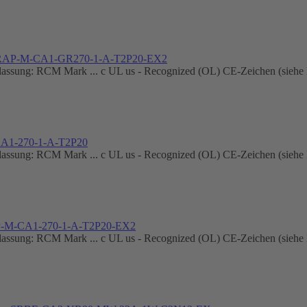
SRAP-M-CA1-GR270-1-A-T2P20-EX2
ung: RCM Mark ... c UL us - Recognized (OL) CE-Zeichen (siehe Ko
A1-270-1-A-T2P20
ung: RCM Mark ... c UL us - Recognized (OL) CE-Zeichen (siehe Ko
P-M-CA1-270-1-A-T2P20-EX2
ung: RCM Mark ... c UL us - Recognized (OL) CE-Zeichen (siehe Ko