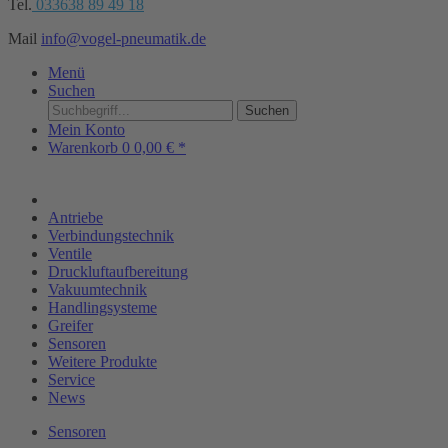
Tel.
033638 89 49 18
Mail
info@vogel-pneumatik.de
Menü
Suchen
Suchen
Mein Konto
Warenkorb
0
0,00 € *
Antriebe
Verbindungstechnik
Ventile
Druckluftaufbereitung
Vakuumtechnik
Handlingsysteme
Greifer
Sensoren
Weitere Produkte
Service
News
Sensoren