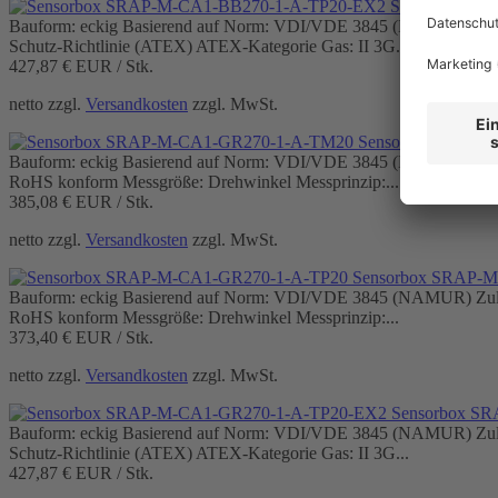
Sensorbox S
Bauform: eckig Basierend auf Norm: VDI/VDE 3845 (NAMUR) Zulass
Schutz-Richtlinie (ATEX) ATEX-Kategorie Gas: II 3G...
427,87 €
EUR / Stk.
netto zzgl.
Versandkosten
zzgl. MwSt.
Sensorbox SRAP-
Bauform: eckig Basierend auf Norm: VDI/VDE 3845 (NAMUR) Zulass
RoHS konform Messgröße: Drehwinkel Messprinzip:...
385,08 €
EUR / Stk.
netto zzgl.
Versandkosten
zzgl. MwSt.
Sensorbox SRAP-
Bauform: eckig Basierend auf Norm: VDI/VDE 3845 (NAMUR) Zulass
RoHS konform Messgröße: Drehwinkel Messprinzip:...
373,40 €
EUR / Stk.
netto zzgl.
Versandkosten
zzgl. MwSt.
Sensorbox S
Bauform: eckig Basierend auf Norm: VDI/VDE 3845 (NAMUR) Zulass
Schutz-Richtlinie (ATEX) ATEX-Kategorie Gas: II 3G...
427,87 €
EUR / Stk.