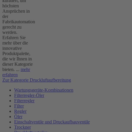
kuratiert, um
höchsten
Ansprüchen in
der
Fabrikautomation
gerecht zu
werden.
Erfahren Sie
mehr über die
innovative
Produktpalette,
die wir Ihnen in
dieser Kategorie
bieten. ...
mehr
erfahren
Zur Kategorie Druckluftaufbereitung
Wartungsgeräte-Kombinationen
Filterregler-Öler
Filterregler
Filter
Regler
Öler
Einschaltventile und Druckaufbauventile
Trockner