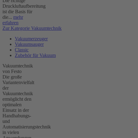
Die richtige
Druckluftaufbereitung
ist die Basis für
die...
mehr
erfahren
Zur Kategorie Vakuumtechnik
Vakuumerzeuger
Vakuumsauger
Classic
Zubehör für Vakuum
Vakuumtechnik
von Festo
Die große
Variantenvielfalt
der
Vakuumtechnik
ermöglicht den
optimalen
Einsatz in der
Handhabungs-
und
Automatisierungstechnik
in vielen
Anwendungen