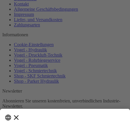
Kontakt
Allgemeine Geschäftsbedingungen
Impressum
Liefer- und Versandkosten
Zahlungsarten
Informationen
Cookie-Einstellungen
Vogel - Hydraulik
Vogel - Druckluft-Technik
Vogel - Rohrbiegeservice
Vogel - Pneumatik
Vogel - Schmiertechnik
Shop - SKF Schmiertechnik
Shop - Parker Hydraulik
Newsletter
Abonnieren Sie unseren kostenfreien, unverbindlichen Industrie-
Newsletter.
Newsletter abonnieren
Ich habe die
Datenschutzbestimmungen
zur Kenntnis