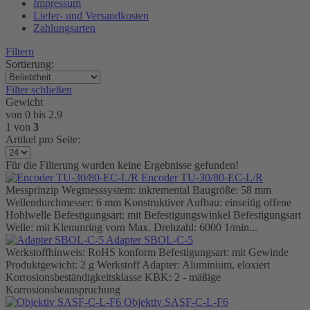
Impressum
Liefer- und Versandkosten
Zahlungsarten
Filtern
Sortierung:
Filter schließen
Gewicht
von
0
bis
2.9
1
von
3
Artikel pro Seite:
Für die Filterung wurden keine Ergebnisse gefunden!
Encoder TU-30/80-EC-L/R
Messprinzip Wegmesssystem: inkremental Baugröße: 58 mm
Wellendurchmesser: 6 mm Konstruktiver Aufbau: einseitig offene
Hohlwelle Befestigungsart: mit Befestigungswinkel Befestigungsart
Welle: mit Klemmring vorn Max. Drehzahl: 6000 1/min...
Adapter SBOL-C-5
Werkstoffhinweis: RoHS konform Befestigungsart: mit Gewinde
Produktgewicht: 2 g Werkstoff Adapter: Aluminium, eloxiert
Korrosionsbeständigkeitsklasse KBK: 2 - mäßige
Korrosionsbeanspruchung
Objektiv SASF-C-L-F6