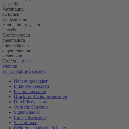
da sie die
Verbindung
zwischen
Werkstück und
Handhabungssystem
herstellen.
Greifer werden
pneumatisch
oder elektrisch
angetrieben und
dienen zum
Greifen,...
mehr
erfahren
Zur Kategorie Sensoren
Näherungsschalter
Induktive Sensoren
Positionssensoren
Druck- und Vakuumsensoren
Durchflusssensoren
Optische Sensoren
Signalwandler
Luftspaltsensoren
Sensorboxen
Elektromechanische Schalter