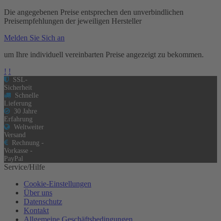
Die angegebenen Preise entsprechen den unverbindlichen
Preisempfehlungen der jeweiligen Hersteller
Melden Sie Sich an
um Ihre individuell vereinbarten Preise angezeigt zu bekommen.
!
!
SSL-
Sicherheit
Schnelle
Lieferung
30 Jahre
Erfahrung
Weltweiter
Versand
Rechnung -
Vorkasse -
PayPal
Service/Hilfe
Cookie-Einstellungen
Über uns
Datenschutz
Kontakt
Allgemeine Geschäftsbedingungen