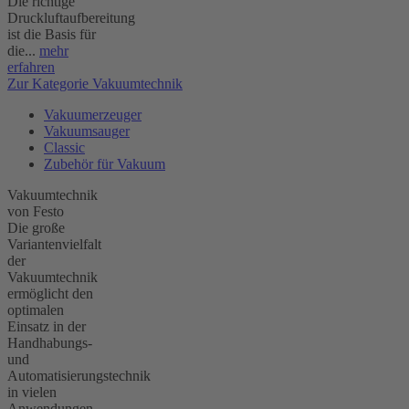
Die richtige
Druckluftaufbereitung
ist die Basis für
die...
mehr
erfahren
Zur Kategorie Vakuumtechnik
Vakuumerzeuger
Vakuumsauger
Classic
Zubehör für Vakuum
Vakuumtechnik
von Festo
Die große
Variantenvielfalt
der
Vakuumtechnik
ermöglicht den
optimalen
Einsatz in der
Handhabungs-
und
Automatisierungstechnik
in vielen
Anwendungen