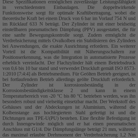
Diese Spezifikationen ermöglichen zuverlässige Leistungsfähigkeit
in verschiedensten Einbaulagen. Die doppeltwirkende
Funktionsweise sorgt für optimale Kraftübertragung, wobei die
theoretische Kraft bei einem Druck von 6 bar im Vorlauf 754 N und
im Rücklauf 633 N beträgt. Der Zylinder ist mit einer beidseitig
einstellbaren pneumatischen Dämpfung (PPV) ausgestattet, die für
eine sanfte Bewegungskontrolle sorgt. Zudem ermöglicht die
Verdrehsicherung mittels Ovalkolben ein Stabilisieren des Zylinders
bei Anwendungen, die exakte Ausrichtung erfordern. Ein weiterer
Vorteil ist die Kompatibilität mit Näherungsschaltern zur
Positionserkennung, was die Integration in automatisierte Prozesse
erheblich vereinfacht. Der Flachzylinder hält einem Betriebsdruck
von 0,6 bis 10 bar stand und verwendet Druckluft gemäß ISO 8573-
1:2010 [7:4:4] als Betriebsmedium. Für Geölten Betrieb geeignet, ist
bei fortlaufendem Betrieb allerdings geölte Druckluft erforderlich.
Der Zylinder ist korrosionsbeständig in der
Korrosionsbeständigkeitsklasse 2 und kann in einem
Temperaturbereich von -20 °C bis 80 °C betrieben werden, was ihn
besonders robust und vielseitig einsetzbar macht. Der Werkstoff des
Gehäuses und der Abdeckungen ist Aluminium, während die
Kolbenstange aus hochlegiertem Stahl gefertigt ist und die
Dichtungen aus TPE-U(PU) bestehen. Eine flexible Befestigung ist
durch Innengewinde möglich und er hat einen pneumatischen
Anschluss mit G1/4. Die Dämpfungslänge beträgt 21 mm, während
das maximal erlaubte Drehmoment der Verdrehsicherung 1,2 Nm