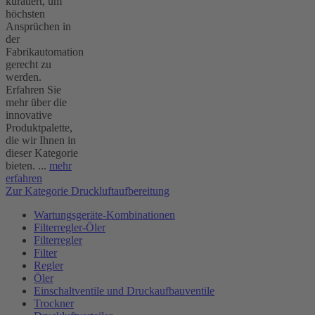
kuratiert, um
höchsten
Ansprüchen in
der
Fabrikautomation
gerecht zu
werden.
Erfahren Sie
mehr über die
innovative
Produktpalette,
die wir Ihnen in
dieser Kategorie
bieten. ...
mehr
erfahren
Zur Kategorie Druckluftaufbereitung
Wartungsgeräte-Kombinationen
Filterregler-Öler
Filterregler
Filter
Regler
Öler
Einschaltventile und Druckaufbauventile
Trockner