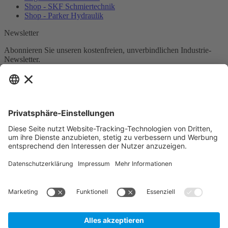
Shop - SKF Schmiertechnik
Shop - Parker Hydraulik
Newsletter
Abonnieren Sie unseren kostenfreien, unverbindlichen Industrie-
Newsletter.
Newsletter abonnieren
Ich habe die
Datenschutzbestimmungen
zur Kenntnis
genommen.
* Alle Preise verstehen sich zzgl.
Versandkosten
und
Mehrwertsteuer, sofern nicht anders beschrieben.
Zur Anzeige der für Sie gültigen Artikelpreise und der Möglichkeit
zur Direktbestellung, legen Sie bitte ein unverbindliches und
kostenfreies Kundenkonto an.
Cookie-Einstellungen
Über uns
Datenschutz
Kontakt