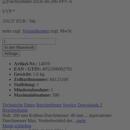
UVP *
310,37
EUR / Stk.
netto zzgl.
Versandkosten
zzgl. MwSt.
In den
Warenkorb
Anfrage
Artikel-Nr.:
14059
EAN / GTIN:
4052568002701
Gewicht:
1.6 kg
Zolltarifnummer:
84123100
Staffelung:
1
Mindestabnahme:
1
Maximalabnahme:
500
Technische Daten
Beschreibung
Service
Downloads
2
Beschreibung
Hub: 200 mm Kolben-Durchmesser: 40 mm ... äquivalenter
Durchmesser Max. Verdrehwinkel der...
mehr
Menü schließen