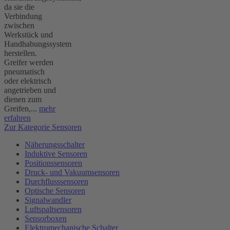
da sie die
Verbindung
zwischen
Werkstück und
Handhabungssystem
herstellen.
Greifer werden
pneumatisch
oder elektrisch
angetrieben und
dienen zum
Greifen,...
mehr
erfahren
Zur Kategorie Sensoren
Näherungsschalter
Induktive Sensoren
Positionssensoren
Druck- und Vakuumsensoren
Durchflusssensoren
Optische Sensoren
Signalwandler
Luftspaltsensoren
Sensorboxen
Elektromechanische Schalter