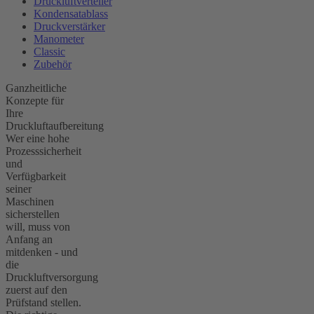
Druckluftverteiler
Kondensatablass
Druckverstärker
Manometer
Classic
Zubehör
Ganzheitliche
Konzepte für
Ihre
Druckluftaufbereitung
Wer eine hohe
Prozesssicherheit
und
Verfügbarkeit
seiner
Maschinen
sicherstellen
will, muss von
Anfang an
mitdenken - und
die
Druckluftversorgung
zuerst auf den
Prüfstand stellen.