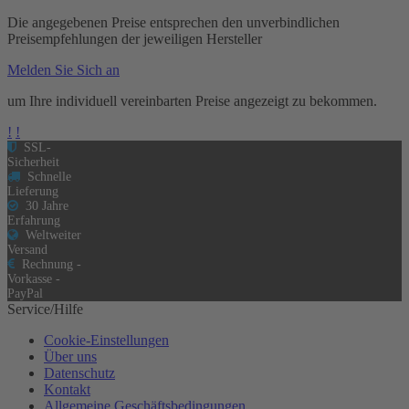
Die angegebenen Preise entsprechen den unverbindlichen
Preisempfehlungen der jeweiligen Hersteller
Melden Sie Sich an
um Ihre individuell vereinbarten Preise angezeigt zu bekommen.
!
!
SSL-
Sicherheit
Schnelle
Lieferung
30 Jahre
Erfahrung
Weltweiter
Versand
Rechnung -
Vorkasse -
PayPal
Service/Hilfe
Cookie-Einstellungen
Über uns
Datenschutz
Kontakt
Allgemeine Geschäftsbedingungen