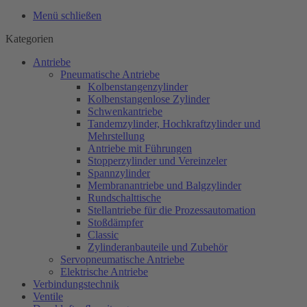
Menü schließen
Kategorien
Antriebe
Pneumatische Antriebe
Kolbenstangenzylinder
Kolbenstangenlose Zylinder
Schwenkantriebe
Tandemzylinder, Hochkraftzylinder und
Mehrstellung
Antriebe mit Führungen
Stopperzylinder und Vereinzeler
Spannzylinder
Membranantriebe und Balgzylinder
Rundschalttische
Stellantriebe für die Prozessautomation
Stoßdämpfer
Classic
Zylinderanbauteile und Zubehör
Servopneumatische Antriebe
Elektrische Antriebe
Verbindungstechnik
Ventile