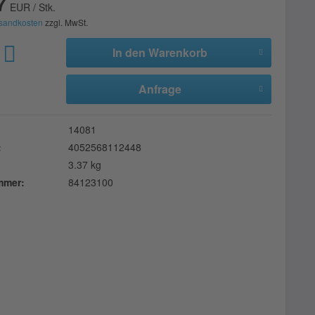
7
EUR / Stk.
sandkosten
zzgl. MwSt.
In den
Warenkorb
Anfrage
14081
:
4052568112448
3.37 kg
ummer:
84123100