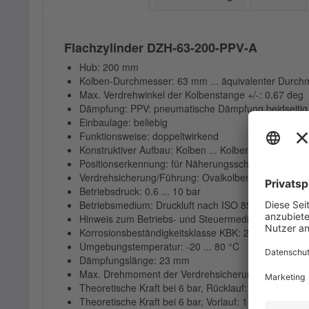
Flachzylinder DZH-63-200-PPV-A
Hub: 200 mm
Kolben-Durchmesser: 63 mm ... äquivalenter Durch
Max. Verdrehwinkel der Kolbenstange +/-: 0.67 deg
Dämpfung: PPV: pneumatische Dämpfung beidseitig e
Einbaulage: beliebig
Funktionsweise: doppeltwirkend
Konstruktiver Aufbau: Kolben ... Kolbenstange
Positionserkennung: für Näherungsschalter
Verdrehsicherung/Führung: Ovalkolben
Betriebsdruck: 0.6 ... 10 bar
Betriebsmedium: Druckluft nach ISO 8573-1:2010 [7:
Hinweis zum Betriebs- und Steuermedium: Geölter Bet
Korrosionsbeständigkeitsklasse KBK: 2 - mäßige K
Umgebungstemperatur: -20 ... 80 °C
Dämpfungslänge: 23 mm
Max. Drehmoment der Verdrehsicherung: 2 Nm
Theoretische Kraft bei 6 bar, Rücklauf: 1682 N
Theoretische Kraft bei 6 bar, Vorlauf: 1870 N