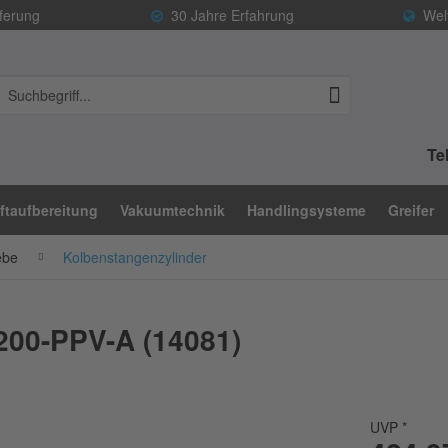
ferung
30 Jahre Erfahrung
Welt
Tel
ftaufbereitung
Vakuumtechnik
Handlingsysteme
Greifer
ebe
Kolbenstangenzylinder
200-PPV-A (14081)
UVP *