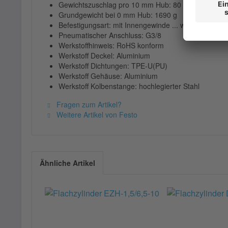
Gewichtszuschlag pro 10 mm Hub: 80 g
Grundgewicht bei 0 mm Hub: 1690 g
Befestigungsart: mit Innengewinde ... wahlweise:
Pneumatischer Anschluss: G3/8
Werkstoffhinweis: RoHS konform
Werkstoff Deckel: Aluminium
Werkstoff Dichtungen: TPE-U(PU)
Werkstoff Gehäuse: Aluminium
Werkstoff Kolbenstange: hochlegierter Stahl
Fragen zum Artikel?
Weitere Artikel von Festo
Ähnliche Artikel