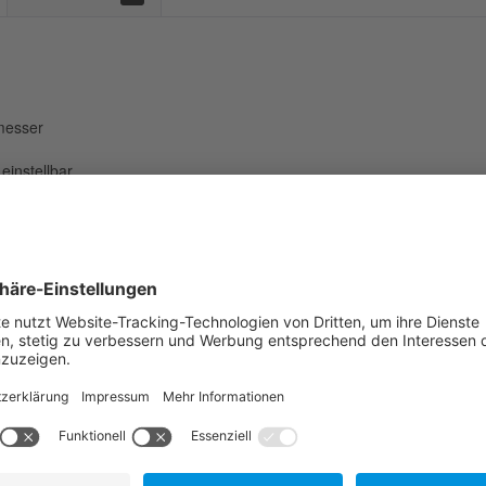
messer
instellbar
4:4]
rieb möglich (im weiteren Betrieb erforderlich)
orrosionsbeanspruchung