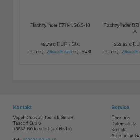
Flachzylinder EZH-1,5/6,5-10
Flachzylinder DZ
A
EUR / Stk.
EUR
48,79 €
253,63 €
netto zzgl.
Versandkosten
zzgl. MwSt.
netto zzgl.
Versandko
Kontakt
Service
Vogel Druckluft-Technik GmbH
Über uns
Tasdorf Süd 6
Datenschutz
15562 Rüdersdorf (bei Berlin)
Kontakt
Allgemeine G
Tel.:
033638 89 49 18