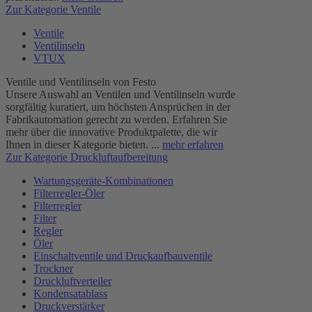
Zur Kategorie Ventile
Ventile
Ventilinseln
VTUX
Ventile und Ventilinseln von Festo
Unsere Auswahl an Ventilen und Ventilinseln wurde
sorgfältig kuratiert, um höchsten Ansprüchen in der
Fabrikautomation gerecht zu werden. Erfahren Sie
mehr über die innovative Produktpalette, die wir
Ihnen in dieser Kategorie bieten. ...
mehr erfahren
Zur Kategorie Druckluftaufbereitung
Wartungsgeräte-Kombinationen
Filterregler-Öler
Filterregler
Filter
Regler
Öler
Einschaltventile und Druckaufbauventile
Trockner
Druckluftverteiler
Kondensatablass
Druckverstärker