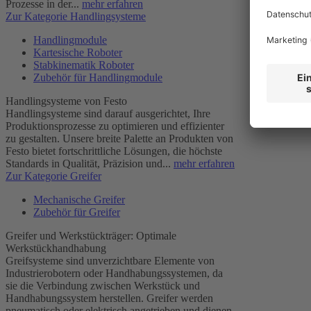
Prozesse in der...
mehr erfahren
Zur Kategorie Handlingsysteme
Handlingmodule
Kartesische Roboter
Stabkinematik Roboter
Zubehör für Handlingmodule
Handlingsysteme von Festo
Handlingsysteme sind darauf ausgerichtet, Ihre
Produktionsprozesse zu optimieren und effizienter
zu gestalten. Unsere breite Palette an Produkten von
Festo bietet fortschrittliche Lösungen, die höchste
Standards in Qualität, Präzision und...
mehr erfahren
Zur Kategorie Greifer
Mechanische Greifer
Zubehör für Greifer
Greifer und Werkstückträger: Optimale
Werkstückhandhabung
Greifsysteme sind unverzichtbare Elemente von
Industrierobotern oder Handhabungssystemen, da
sie die Verbindung zwischen Werkstück und
Handhabungssystem herstellen. Greifer werden
pneumatisch oder elektrisch angetrieben und dienen