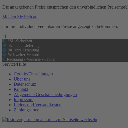
Die angegebenen Preise entsprechen den unverbindlichen Preisempfeh
Melden Sie Sich an
um Ihre individuell vereinbarten Preise angezeigt zu bekommen.
!
!
SSL-Sicherheit
Schnelle Lieferung
30 Jahre Erfahrung
Weltweiter Versand
Rechnung - Vorkasse - PayPal
Service/Hilfe
Cookie-Einstellungen
Über uns
Datenschutz
Kontakt
Allgemeine Geschäftsbedingungen
Impressum
Liefer- und Versandkosten
Zahlungsarten