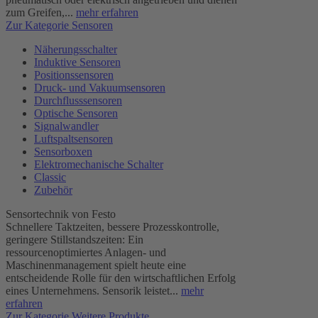
zum Greifen,...
mehr erfahren
Zur Kategorie Sensoren
Näherungsschalter
Induktive Sensoren
Positionssensoren
Druck- und Vakuumsensoren
Durchflusssensoren
Optische Sensoren
Signalwandler
Luftspaltsensoren
Sensorboxen
Elektromechanische Schalter
Classic
Zubehör
Sensortechnik von Festo
Schnellere Taktzeiten, bessere Prozesskontrolle,
geringere Stillstandszeiten: Ein
ressourcenoptimiertes Anlagen- und
Maschinenmanagement spielt heute eine
entscheidende Rolle für den wirtschaftlichen Erfolg
eines Unternehmens. Sensorik leistet...
mehr
erfahren
Zur Kategorie Weitere Produkte