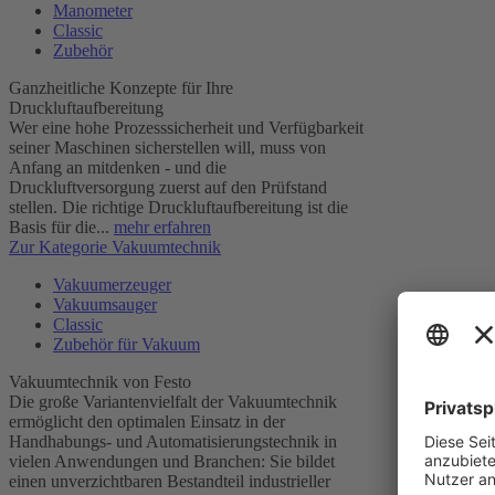
Manometer
Classic
Zubehör
Ganzheitliche Konzepte für Ihre
Druckluftaufbereitung
Wer eine hohe Prozesssicherheit und Verfügbarkeit
seiner Maschinen sicherstellen will, muss von
Anfang an mitdenken - und die
Druckluftversorgung zuerst auf den Prüfstand
stellen. Die richtige Druckluftaufbereitung ist die
Basis für die...
mehr erfahren
Zur Kategorie Vakuumtechnik
Vakuumerzeuger
Vakuumsauger
Classic
Zubehör für Vakuum
Vakuumtechnik von Festo
Die große Variantenvielfalt der Vakuumtechnik
ermöglicht den optimalen Einsatz in der
Handhabungs- und Automatisierungstechnik in
vielen Anwendungen und Branchen: Sie bildet
einen unverzichtbaren Bestandteil industrieller