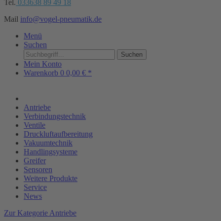
Tel.
033638 89 49 18
Mail
info@vogel-pneumatik.de
Menü
Suchen
Suchen
Mein Konto
Warenkorb
0
0,00 € *
Antriebe
Verbindungstechnik
Ventile
Druckluftaufbereitung
Vakuumtechnik
Handlingsysteme
Greifer
Sensoren
Weitere Produkte
Service
News
Zur Kategorie Antriebe