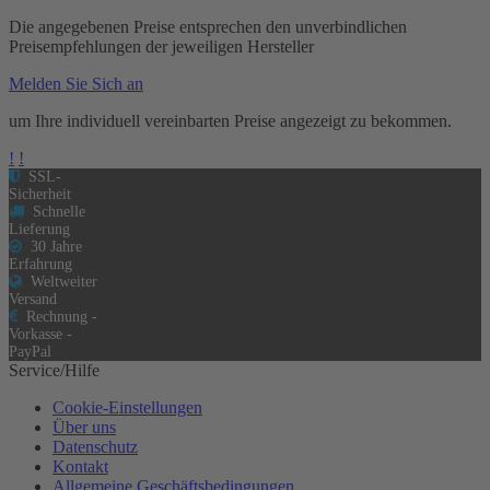
Die angegebenen Preise entsprechen den unverbindlichen
Preisempfehlungen der jeweiligen Hersteller
Melden Sie Sich an
um Ihre individuell vereinbarten Preise angezeigt zu bekommen.
!
!
SSL-
Sicherheit
Schnelle
Lieferung
30 Jahre
Erfahrung
Weltweiter
Versand
Rechnung -
Vorkasse -
PayPal
Service/Hilfe
Cookie-Einstellungen
Über uns
Datenschutz
Kontakt
Allgemeine Geschäftsbedingungen