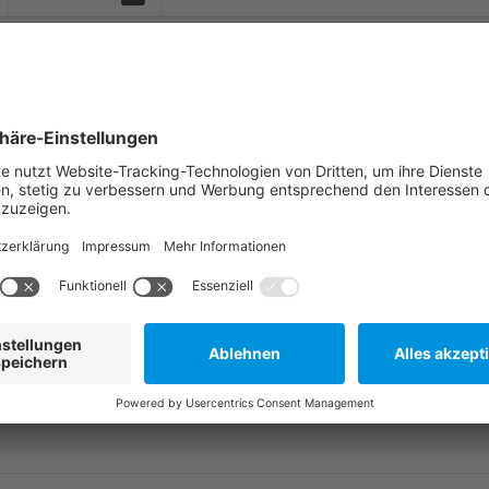
0 bar
-:-] ... Wasser gemäß Herstellererklärung unter www.festo.com
etrieb möglich
orrosionsbeanspruchung
rchmesser 9 mm