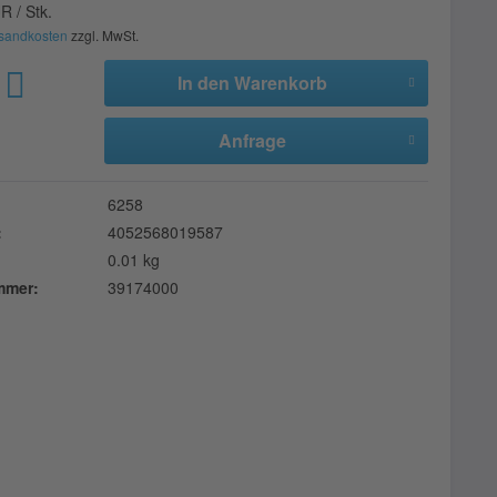
R / Stk.
sandkosten
zzgl. MwSt.
In den
Warenkorb
Anfrage
6258
:
4052568019587
0.01 kg
ummer:
39174000