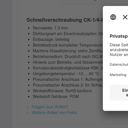
Schnellverschraubung CK-1/4-PK-9-KU
Nennweite: 7.3 mm
Dichtungsart am Einschraubzapfen: Dichtkante
Einbaulage: beliebig
Betriebsdruck kompletter Temperaturbereich: 0 ... 1
Maritime Klassifizierung: siehe Zertifikat
Betriebsmedium: Druckluft nach ISO 8573-1:2010 [7:
Hinweis zum Betriebs- und Steuermedium: Geölter B
Korrosionsbeständigkeitsklasse KBK: 2 - mäßige K
Umgebungstemperatur: -10 ... 60 °C
Pneumatischer Anschluss 1: Außengewinde G1/4
Pneumatischer Anschluss 2: für Schlauch Innendu
Werkstoffhinweis: RoHS konform
Werkstoff Gehäuse: POM
Fragen zum Artikel?
Weitere Artikel von Festo