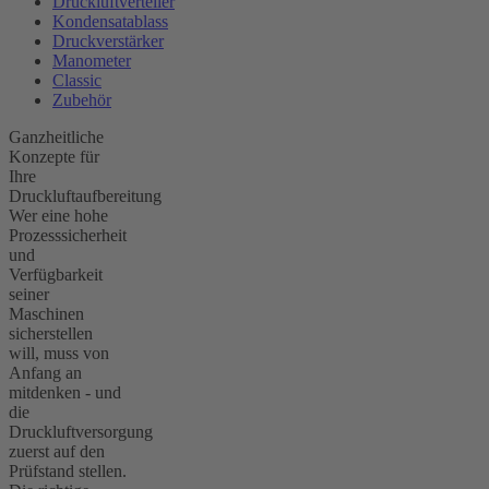
Druckluftverteiler
Kondensatablass
Druckverstärker
Manometer
Classic
Zubehör
Ganzheitliche
Konzepte für
Ihre
Druckluftaufbereitung
Wer eine hohe
Prozesssicherheit
und
Verfügbarkeit
seiner
Maschinen
sicherstellen
will, muss von
Anfang an
mitdenken - und
die
Druckluftversorgung
zuerst auf den
Prüfstand stellen.