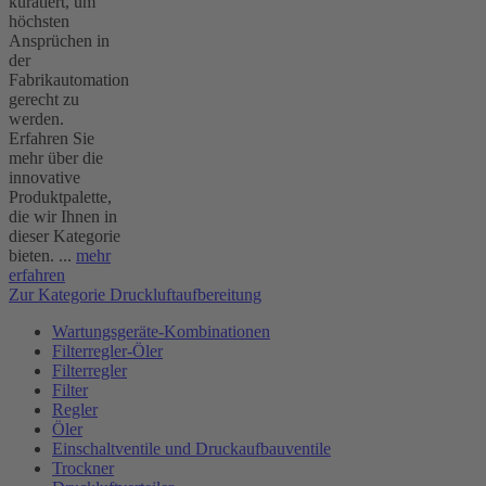
kuratiert, um
höchsten
Ansprüchen in
der
Fabrikautomation
gerecht zu
werden.
Erfahren Sie
mehr über die
innovative
Produktpalette,
die wir Ihnen in
dieser Kategorie
bieten. ...
mehr
erfahren
Zur Kategorie Druckluftaufbereitung
Wartungsgeräte-Kombinationen
Filterregler-Öler
Filterregler
Filter
Regler
Öler
Einschaltventile und Druckaufbauventile
Trockner