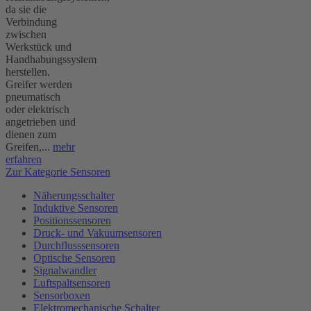
da sie die
Verbindung
zwischen
Werkstück und
Handhabungssystem
herstellen.
Greifer werden
pneumatisch
oder elektrisch
angetrieben und
dienen zum
Greifen,...
mehr
erfahren
Zur Kategorie Sensoren
Näherungsschalter
Induktive Sensoren
Positionssensoren
Druck- und Vakuumsensoren
Durchflusssensoren
Optische Sensoren
Signalwandler
Luftspaltsensoren
Sensorboxen
Elektromechanische Schalter