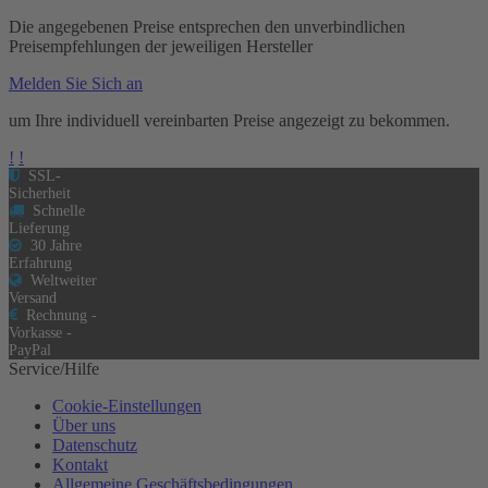
Die angegebenen Preise entsprechen den unverbindlichen
Preisempfehlungen der jeweiligen Hersteller
Melden Sie Sich an
um Ihre individuell vereinbarten Preise angezeigt zu bekommen.
!
!
SSL-
Sicherheit
Schnelle
Lieferung
30 Jahre
Erfahrung
Weltweiter
Versand
Rechnung -
Vorkasse -
PayPal
Service/Hilfe
Cookie-Einstellungen
Über uns
Datenschutz
Kontakt
Allgemeine Geschäftsbedingungen