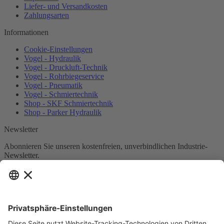
Liefer- und Versandkosten
Zahlungsarten
Informationen
Cookie-Einstellungen
Vogel - Hydraulik
Vogel - Druckluft-Technik
Vogel - Rohrbiegeservice
Vogel - Pneumatik
Vogel - Schmiertechnik
Shop - SKF Schmiertechnik
Shop - Parker Hydraulik
Newsletter
Abonnieren Sie unseren kostenfreien, unverbindlichen Industrie-
Newsletter.
Newsletter abonnieren
Ich habe die
Datenschutzbestimmungen
zur Kenntnis
genommen.