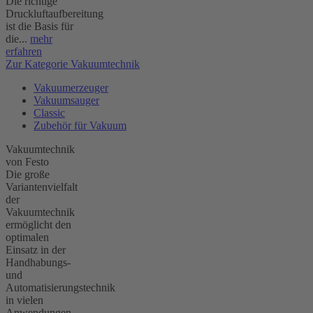
Die richtige
Druckluftaufbereitung
ist die Basis für
die...
mehr
erfahren
Zur Kategorie Vakuumtechnik
Vakuumerzeuger
Vakuumsauger
Classic
Zubehör für Vakuum
Vakuumtechnik
von Festo
Die große
Variantenvielfalt
der
Vakuumtechnik
ermöglicht den
optimalen
Einsatz in der
Handhabungs-
und
Automatisierungstechnik
in vielen
Anwendungen