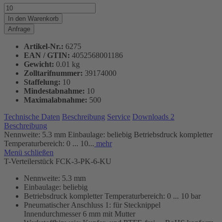
In den
Warenkorb
Anfrage
Artikel-Nr.:
6275
EAN / GTIN:
4052568001186
Gewicht:
0.01 kg
Zolltarifnummer:
39174000
Staffelung:
10
Mindestabnahme:
10
Maximalabnahme:
500
Technische Daten
Beschreibung
Service
Downloads
2
Beschreibung
Nennweite: 5.3 mm Einbaulage: beliebig Betriebsdruck kompletter
Temperaturbereich: 0 ... 10...
mehr
Menü schließen
T-Verteilerstück FCK-3-PK-6-KU
Nennweite: 5.3 mm
Einbaulage: beliebig
Betriebsdruck kompletter Temperaturbereich: 0 ... 10 bar
Pneumatischer Anschluss 1: für Stecknippel
Innendurchmesser 6 mm mit Mutter