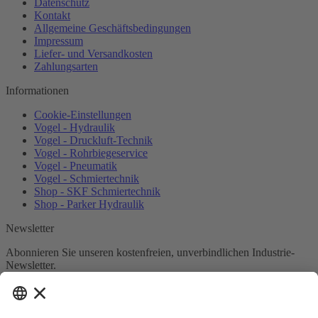
Datenschutz
Kontakt
Allgemeine Geschäftsbedingungen
Impressum
Liefer- und Versandkosten
Zahlungsarten
Informationen
Cookie-Einstellungen
Vogel - Hydraulik
Vogel - Druckluft-Technik
Vogel - Rohrbiegeservice
Vogel - Pneumatik
Vogel - Schmiertechnik
Shop - SKF Schmiertechnik
Shop - Parker Hydraulik
Newsletter
Abonnieren Sie unseren kostenfreien, unverbindlichen Industrie-
Newsletter.
Newsletter abonnieren
Ich habe die
Datenschutzbestimmungen
zur Kenntnis