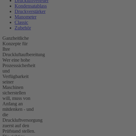
Druckluftverteiler
Kondensatablass
Druckverstärker
Manometer
Classic
Zubehör
Ganzheitliche
Konzepte für
Ihre
Druckluftaufbereitung
Wer eine hohe
Prozesssicherheit
und
Verfügbarkeit
seiner
Maschinen
sicherstellen
will, muss von
Anfang an
mitdenken - und
die
Druckluftversorgung
zuerst auf den
Prüfstand stellen.