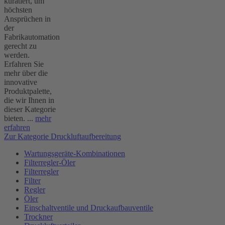
kuratiert, um
höchsten
Ansprüchen in
der
Fabrikautomation
gerecht zu
werden.
Erfahren Sie
mehr über die
innovative
Produktpalette,
die wir Ihnen in
dieser Kategorie
bieten. ...
mehr
erfahren
Zur Kategorie Druckluftaufbereitung
Wartungsgeräte-Kombinationen
Filterregler-Öler
Filterregler
Filter
Regler
Öler
Einschaltventile und Druckaufbauventile
Trockner