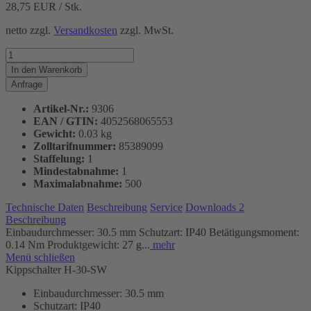
28,75
EUR / Stk.
netto zzgl.
Versandkosten
zzgl. MwSt.
In den
Warenkorb
Anfrage
Artikel-Nr.:
9306
EAN / GTIN:
4052568065553
Gewicht:
0.03 kg
Zolltarifnummer:
85389099
Staffelung:
1
Mindestabnahme:
1
Maximalabnahme:
500
Technische Daten
Beschreibung
Service
Downloads
2
Beschreibung
Einbaudurchmesser: 30.5 mm Schutzart: IP40 Betätigungsmoment:
0.14 Nm Produktgewicht: 27 g...
mehr
Menü schließen
Kippschalter H-30-SW
Einbaudurchmesser: 30.5 mm
Schutzart: IP40