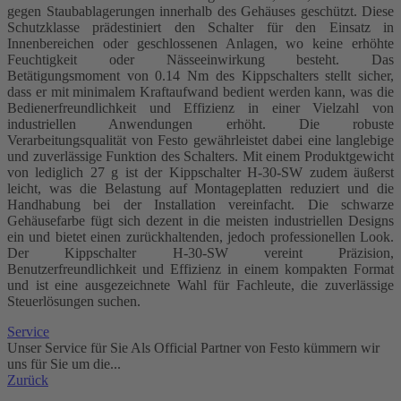
gegen Staubablagerungen innerhalb des Gehäuses geschützt. Diese
Schutzklasse prädestiniert den Schalter für den Einsatz in
Innenbereichen oder geschlossenen Anlagen, wo keine erhöhte
Feuchtigkeit oder Nässeeinwirkung besteht. Das
Betätigungsmoment von 0.14 Nm des Kippschalters stellt sicher,
dass er mit minimalem Kraftaufwand bedient werden kann, was die
Bedienerfreundlichkeit und Effizienz in einer Vielzahl von
industriellen Anwendungen erhöht. Die robuste
Verarbeitungsqualität von Festo gewährleistet dabei eine langlebige
und zuverlässige Funktion des Schalters. Mit einem Produktgewicht
von lediglich 27 g ist der Kippschalter H-30-SW zudem äußerst
leicht, was die Belastung auf Montageplatten reduziert und die
Handhabung bei der Installation vereinfacht. Die schwarze
Gehäusefarbe fügt sich dezent in die meisten industriellen Designs
ein und bietet einen zurückhaltenden, jedoch professionellen Look.
Der Kippschalter H-30-SW vereint Präzision,
Benutzerfreundlichkeit und Effizienz in einem kompakten Format
und ist eine ausgezeichnete Wahl für Fachleute, die zuverlässige
Steuerlösungen suchen.
Service
Unser Service für Sie Als Official Partner von Festo kümmern wir
uns für Sie um die...
Zurück