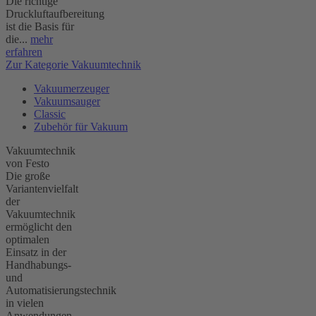
Die richtige
Druckluftaufbereitung
ist die Basis für
die...
mehr
erfahren
Zur Kategorie Vakuumtechnik
Vakuumerzeuger
Vakuumsauger
Classic
Zubehör für Vakuum
Vakuumtechnik
von Festo
Die große
Variantenvielfalt
der
Vakuumtechnik
ermöglicht den
optimalen
Einsatz in der
Handhabungs-
und
Automatisierungstechnik
in vielen
Anwendungen