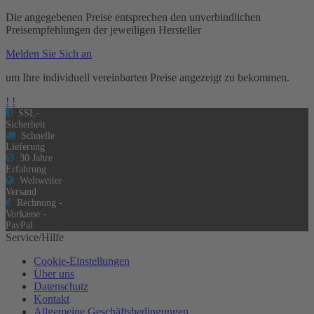
Die angegebenen Preise entsprechen den unverbindlichen
Preisempfehlungen der jeweiligen Hersteller
Melden Sie Sich an
um Ihre individuell vereinbarten Preise angezeigt zu bekommen.
!
!
SSL-
Sicherheit
Schnelle
Lieferung
30 Jahre
Erfahrung
Weltweiter
Versand
Rechnung -
Vorkasse -
PayPal
Service/Hilfe
Cookie-Einstellungen
Über uns
Datenschutz
Kontakt
Allgemeine Geschäftsbedingungen