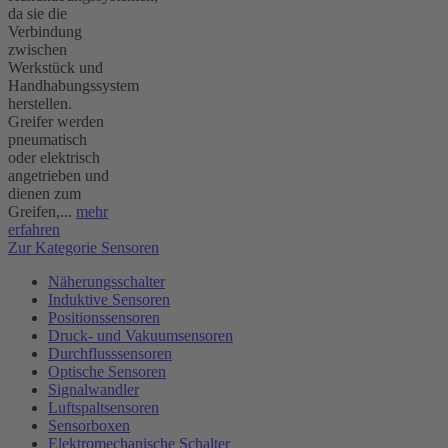
da sie die
Verbindung
zwischen
Werkstück und
Handhabungssystem
herstellen.
Greifer werden
pneumatisch
oder elektrisch
angetrieben und
dienen zum
Greifen,...
mehr
erfahren
Zur Kategorie Sensoren
Näherungsschalter
Induktive Sensoren
Positionssensoren
Druck- und Vakuumsensoren
Durchflusssensoren
Optische Sensoren
Signalwandler
Luftspaltsensoren
Sensorboxen
Elektromechanische Schalter