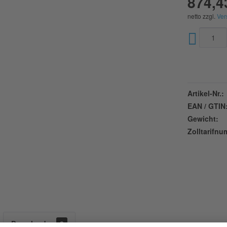
874,4
netto zzgl.
Ver
Artikel-Nr.:
EAN / GTIN
Gewicht:
Zolltarifn
Downloads
2