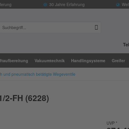
ferung
30 Jahre Erfahrung
Welt
Tel
ftaufbereitung
Vakuumtechnik
Handlingsysteme
Greifer
ch und pneumatisch betätigte Wegeventile
1/2-FH (6228)
UVP *