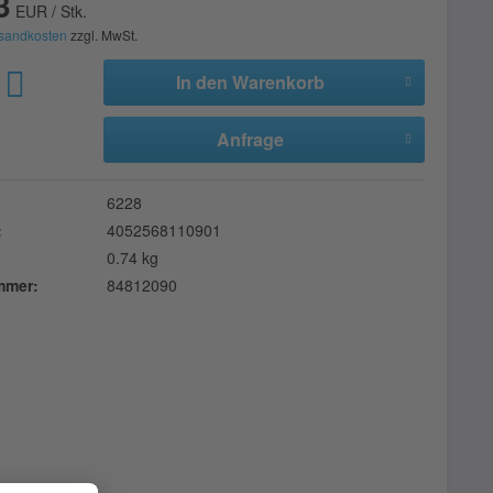
3
EUR / Stk.
sandkosten
zzgl. MwSt.
In den
Warenkorb
Anfrage
6228
:
4052568110901
0.74 kg
ummer:
84812090